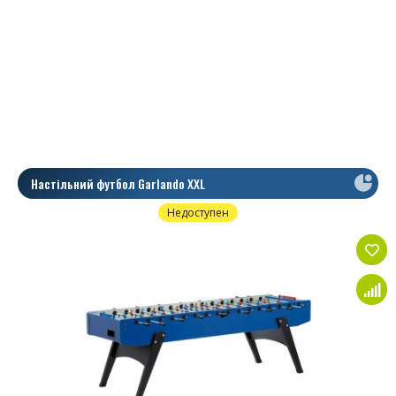
стороні столу
У комплекті: 10 білих м'ячів
Воротарі з повним обертанням (360 градусів),
або з воротарем, що не обертається (180
градусів)
Розміри столу
Модель: G-100 Beechwood
Настільний футбол Garlando XXL
Довжина: 145 см
Ширина: 74 см
Недоступен
Ширина із наскрізними штангами: 120 см
Ширина із телескопічними штангами: 110 см
Висота: 82/85/88 см
Вага: 50 кг
Упаковка: 150 x 80 x 29 см