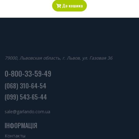
До кошика
79000, Львовская область, г. Львов, ул. Газовая 36
0-800-33-59-49
(068) 310-64-54
(099) 543-65-44
sale@garlando.com.ua
ІНФОРМАЦІЯ
Контакты