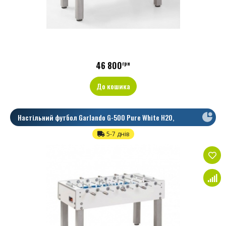
46 800
грн
До кошика
Настільний футбол Garlando G-500 Pure White H2O,
Наскрізні
5-7 днів