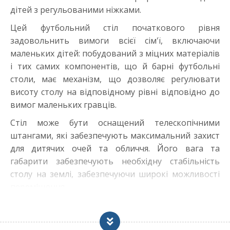
дітей з регульованими ніжками.
Цей футбольний стіл початкового рівня
задовольнить вимоги всієї сім'ї, включаючи
маленьких дітей: побудований з міцних матеріалів
і тих самих компонентів, що й барні футбольні
столи, має механізм, що дозволяє регулювати
висоту столу на відповідному рівні відповідно до
вимог маленьких гравців.
Стіл може бути оснащений телескопічними
штангами, які забезпечують максимальний захист
для дитячих очей та обличчя. Його вага та
габарити забезпечують необхідну стабільність
столу на землі, забезпечуючи широкі можливості
переміщення.
G-100 Beechwood відповідає узгодженим
європейським правилам EN з безпеки. Він також