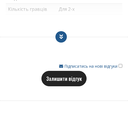
Штанги з високою стійкістю до стирання 16
Кількість гравців
Для 2-х
мм, покриті антикорозійним хромуванням.
Кожен стіл може бути оснащений
Країна реєстрації
Італія
телескопічними штангами, що мають ті ж
бренду
технічні характеристики, що і наскрізний тип.
Країна-виробник
Італія
Різниця полягає у функціонуванні, щоб
товару
отримати максимальний рівень безпеки.
Сталеві роликові підшипники всередині
Призначення
Для дому
опорних стрижнів у корпусі значно
Підписатись на нові відгуки
покращують швидкість гри, зменшуючи
навантаження на зап'ястя гравців.
Залишити відгук
Штанги закріплені на корпусі за допомогою
нейлонових шарикопідшипників
Пластикові ручки з ергономічним
захопленням
Кольорові скоординовані лічильники
Фігурки футболістів: із пластику (moplen)
М'ячі подаються через наповнювач на кожній