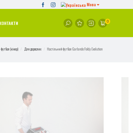
Мова
0
КОНТАКТИ
футбол (кікер)
Для дорослих
Настільний футбол Garlando Foldy Evolution