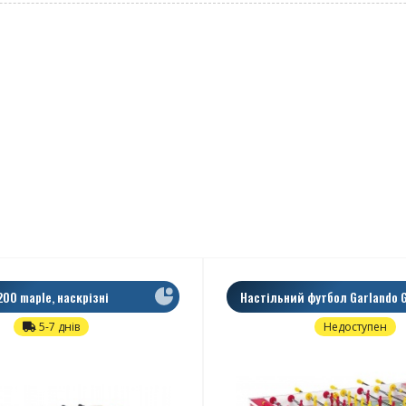
200 maple, наскрізні
Настільний футбол Garlando 
Weatherproof Red
5-7 днів
Недоступен