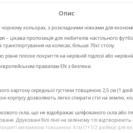
Опис
а чорному кольорах, з розкладними ніжками для економії
on
– цікава пропозиція для любителів настільного футб
 транспортування на колесах, більше 70кг столу.
рівне плоске покриття на нерівній підлозі або нерівній
м європейським правилам EN з безпеки.
вого картону середньої густини товщиною 2,5 см (1 дю
роні корпусу дозволяють легко спирати стіл на землю, к
янсового скла, що не відображає шліфованого скла або п
ване. Друковані білі лінії на зеленому тлі відтворюют
 покриті меламіном товщиною 4 см (1+1/2 дюйма) для вели