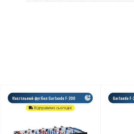
Настільний футбол Garlando F-200
Garlando F-
Evolution
Відправимо сьогодні