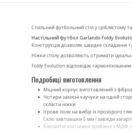
Стильний футбольний стіл у сріблястому т
Настільний футбол Garlando Foldy Evoluti
Конструкція дозволяє швидке складання та
Ніжки столу дозволяють отримати ідеально 
Foldy Evolution відповідає гармонізовани
Подробиці виготовлення
Міцний корпус виготовлений з фібро
Чотири захисні каучуки на одній сто
скласти ніжки
Ігрове поле на вибір із прозорого гл
Скло завтовшки 5 мм і завжди загарто
Елегантні косі ніжки зроблені з МДФ,