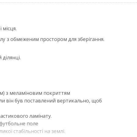
 місця.
олу з обмеженим простором для зберігання.
 ділянці.
йм) з меламіновим покриттям
оли він був поставлений вертикально, щоб
ластикового ламінату.
ь футбольне поле
кої стабільності на землі.