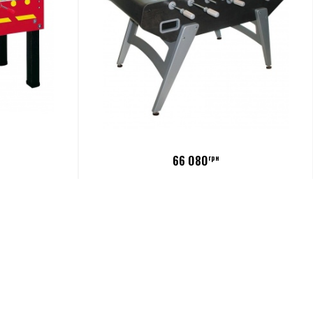
66 080
грн