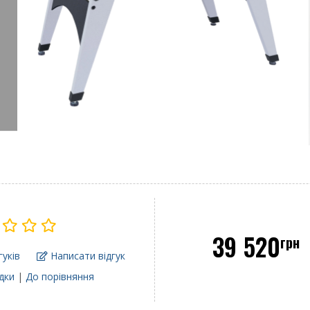
39 520
грн
гуків
Написати відгук
дки
|
До порівняння