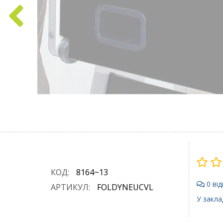
КОД:
8164~13
0 від
АРТИКУЛ:
FOLDYNEUCVL
У закла