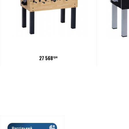
27 568
грн
Настільний