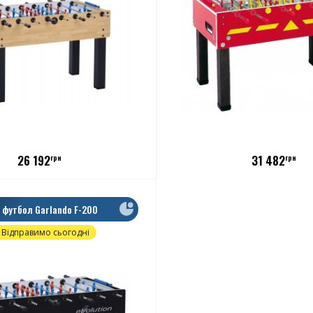
26 192
31 482
грн
грн
 футбол Garlando F-200
Відправимо сьогодні