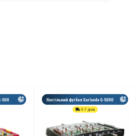
G-500
Настільний футбол Garlando G-5000
Wenge, Наскрізні
5-7 днів