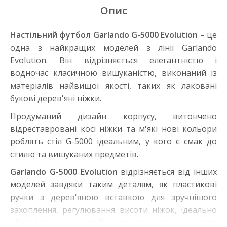
Опис
Настільний футбол Garlando G-5000 Evolution
– це
одна з найкращих моделей з лінії Garlando
Evolution. Він відрізняється елегантністю і
водночас класичною вишуканістю, виконаний із
матеріалів найвищої якості, таких як лаковані
букові дерев'яні ніжки.
Продуманий дизайн корпусу, витончено
відреставровані косі ніжки та м'які нові кольори
роблять стіл G-5000 ідеальним, у кого є смак до
стилю та вишуканих предметів.
Garlando G-5000 Evolution
відрізняється від інших
моделей завдяки таким деталям, як пластикові
ручки з дерев'яною вставкою для зручнішого
захоплення, регулювання висоти ніжок, ідеально
рівне ігрове поле, де б ви не хотіли грати, і ігрове