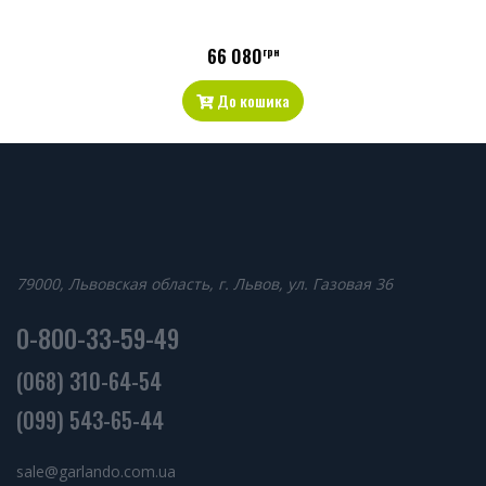
66 080
грн
До кошика
79000, Львовская область, г. Львов, ул. Газовая 36
0-800-33-59-49
(068) 310-64-54
(099) 543-65-44
sale@garlando.com.ua