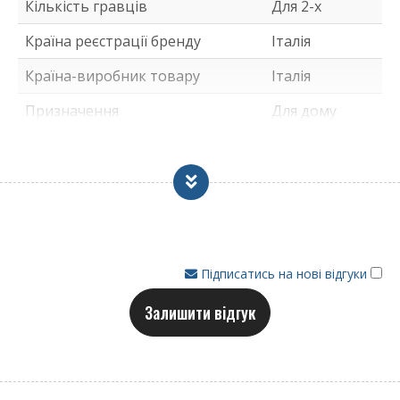
Кількість гравців
Для 2-х
Друковані білі лінії на зеленому тлі
відтворюють футбольне поле
Країна реєстрації бренду
Італія
Похилі ніжки виготовлені з тонко лакованого
Країна-виробник товару
Італія
бука з великою товщиною (4см = 1+1/2
дюйма) для оптимальної стійкості столу на
Призначення
Для дому
землі. Колір: сріблястий
Кожна ніжка має регульований вирівнювач
для рівного ігрового поля. Вирівнювачі
можна встановити вручну, без необхідності
розбирання ніжок
Штанги з високою стійкістю до стирання 16
мм, покриті антикорозійним хромуванням.
Підписатись на нові відгуки
Штанги закріплені на сталевих підшипниках
із гумовими відбійниками
Залишити відгук
Професійні пластикові ручки з дерев'яними
вставками для зменшення потовиділення та
покращення зчеплення
Кишеня за воротами для швидкого