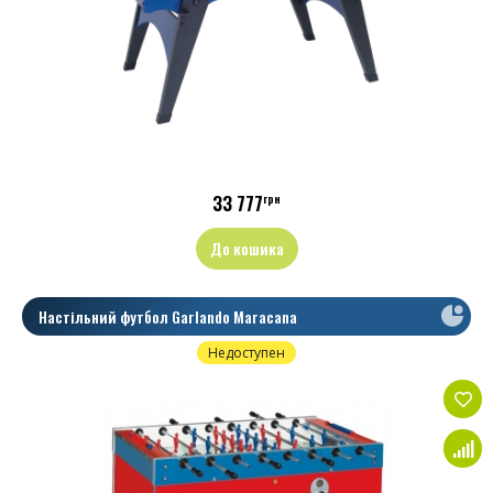
Вага: 80 кг
Упаковка: 156 x 80 x 39 см
33 777
грн
До кошика
Настільний футбол Garlando Maracana
Недоступен