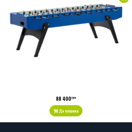
88 400
грн
До кошика