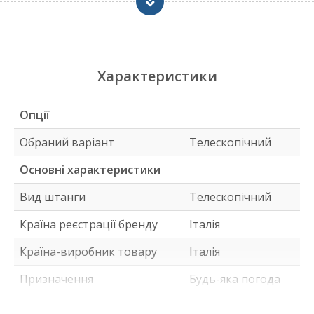
Відчуйте ще більше задоволення за одним столом
разом із Garlando XXL Wetherproof
Характеристики:
Характеристики
Матеріал корпусу: виготовлений із МДФ
товщиною 25 мм (покритий шаром меламіну)
Вага: 160 кг
Опції
Колір синій
Обраний варіант
Телескопічний
Ніжки: виготовлені з 40 мм МДФ
Штанги: із хромованої антикорозійної сталі,
Основні характеристики
16 мм (закріплені на сталевих підшипниках із
Вид штанги
Телескопічний
гумовими відбійниками)
Ручки: пластикові ручки ергономічної форми
Країна реєстрації бренду
Італія
Ігрове поле: виготовлено з ламінату у
Країна-виробник товару
Італія
зеленому кольорі.
Кишеня для швидкого відновлення м'яча
Призначення
Будь-яка погода
Ручний індикатор окулярів та сетів
Воротарі в повному обігу (360 °)