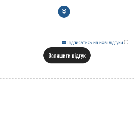
У комплекті: 3 жовті кульки
Виробник: Garlando (Італія)
Відповідає європейській нормі безпеки EN71-
1 / 2/3/9
Рамери столу:
Підписатись на нові відгуки
Довжина: 264 см
Ширина: 76 см
Залишити відгук
Ширина із телескопічними штангами 110 см
Ширина із наскрізними штангами: 125 см
Висота: 88 см
Упаковка: 270 х 80 х 34 см