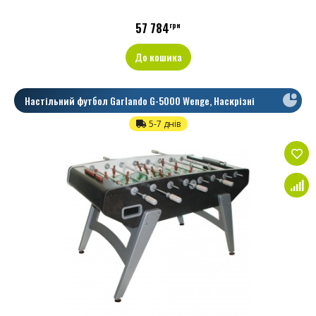
57 784
грн
До кошика
Настільний футбол Garlando G-5000 Wenge, Наскрізні
5-7 днів