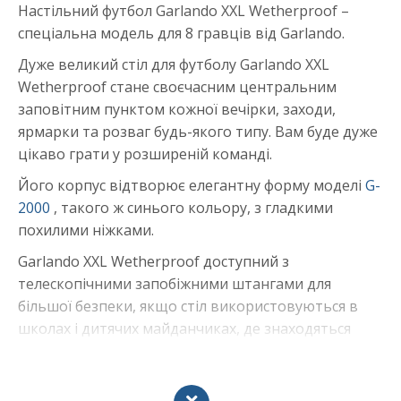
Настільний футбол Garlando XXL Wetherproof –
спеціальна модель для 8 гравців від Garlando.
Дуже великий стіл для футболу Garlando XXL
Wetherproof стане своєчасним центральним
заповітним пунктом кожної вечірки, заходи,
ярмарки та розваг будь-якого типу. Вам буде дуже
цікаво грати у розширеній команді.
Його корпус відтворює елегантну форму моделі
G-
2000
, такого ж синього кольору, з гладкими
похилими ніжками.
Garlando XXL Wetherproof доступний з
телескопічними запобіжними штангами для
більшої безпеки, якщо стіл використовуються в
школах і дитячих майданчиках, де знаходяться
маленькі діти. Відповідає гармонізованим
європейським правилам EN з безпеки.