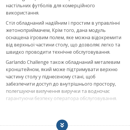
настільних футболів для комерційного
використання.
Стіл обладнаний надійним і простим в управлінні
жетоноприймачем, Крім того, дана модуль
оснащена ігровим полем, яке можна відокремити
від верхньої частини столу, що дозволяє легко та
швидко проводити технічне обслуговування.
Garlando Challenge також обладнаний металевим
кронштейном, який може підтримувати верхню
частину столу у піднесеному стані, щоб
забезпечити доступ до внутрішнього простору,
полегшуючи вилучення виручки та водночас
гарантуючи безпеку оператора обслуговування.
На додаток до стандартного механічного
жетоноприймача є можливість використання дуже
складних систем прийому монет (таких як