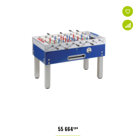
55 664
грн