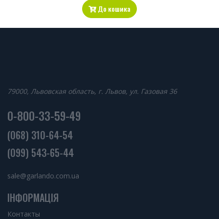
До кошика
79000, Львовская область, г. Львов, ул. Газовая 36
0-800-33-59-49
(068) 310-64-54
(099) 543-65-44
sale@garlando.com.ua
ІНФОРМАЦІЯ
Контакты