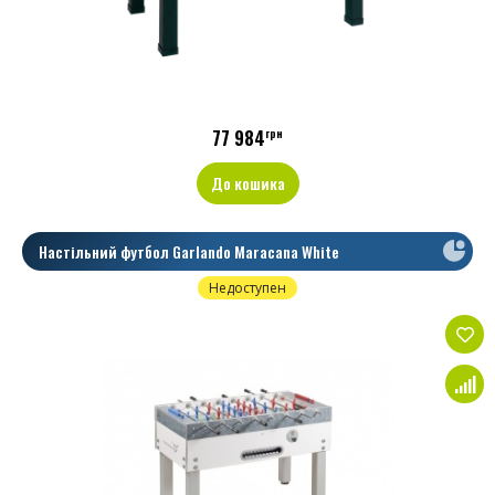
77 984
грн
До кошика
Настільний футбол Garlando Maracana White
Недоступен