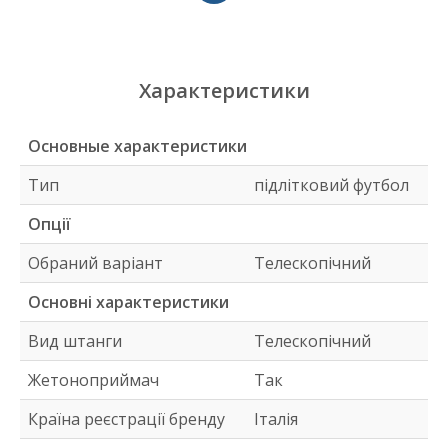
електромеханічна система або електронна
система GARL 2001), що дозволяє задовольнити
потреби більшості комерційних запитів до
ігрового обладнання.
Характеристики
Виробник:
Garlando Srl (Італія)
Довжина:
137см
Основные характеристики
Ширина:
76 см
Тип
підлітковий футбол
Ширина із наскрізними стрижнями:
120см
Ширина із телескопічними стрижнями:
Опції
110см
Висота:
90,5 см
Обраний варіант
Телескопічний
Ігрове поле:
120 х 70,5 см
Основні характеристики
Вага:
90 кг
Упаковка:
140 х 80 х 41 см
Вид штанги
Телескопічний
Гарантія:
1 рік
Жетоноприймач
Так
Країна реєстрації бренду
Італія