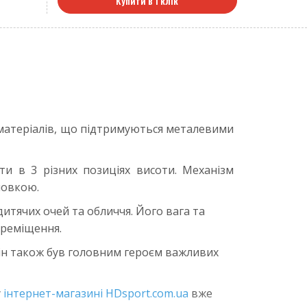
Купити в 1 клік
і матеріалів, що підтримуються металевими
и в 3 різних позиціях висоти. Механізм
новкою.
итячих очей та обличчя. Його вага та
ереміщення.
Він також був головним героєм важливих
у
інтернет-магазині HDsport.com.ua
вже