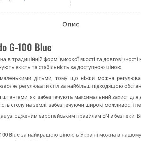
Опис
do G-100 Blue
ена в традиційній формі високої якості та довговічност
нують якість та стабільність за доступною ціною.
 маленькими дітьми, тому що ніжки можна регулюват
озволяє регулювати стіл за найбільш підходящою обста
штангами, які забезпечують максимальний захист для д
ість столу на землі, забезпечуючи широкі можливості п
ідає узгодженим європейським правилам EN з безпеки. 
100 Blue
за найкращою ціною в Україні можна в нашом