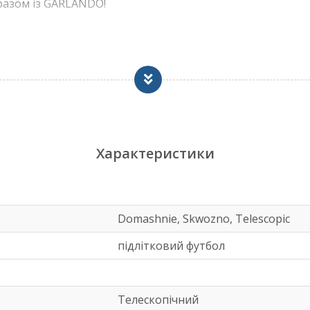
разом із GARLANDO!
 плити МДФ, покритий шаром меламіну.
ий або синій
 (регулюються у трьох позиціях)
акріплені на сталевих підшипниках
Характеристики
Domashnie, Skwozno, Telescopic
у EN71 забезпечуючи відповідну якість виконання та бе
підлітковий футбол
Телескопічний