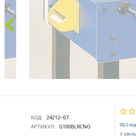
КОД:
24212~07
0 від
АРТИКУЛ:
G100BLRCNO
У закла