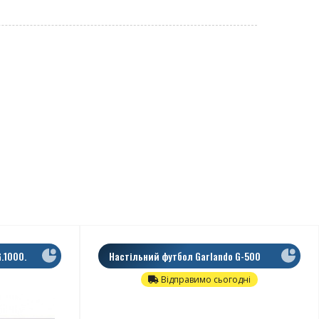
.1000.
Настільний футбол Garlando G-500
Evolution
Відправимо сьогодні