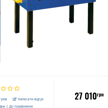
27 010
грн
гуків
Написати відгук
дки
|
До порівняння