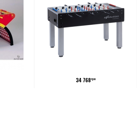
34 768
грн