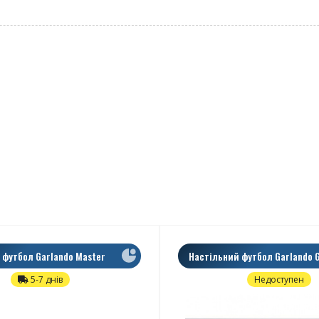
 футбол Garlando Master
Настільний футбол Garlando G
зні
5-7 днів
Недоступен