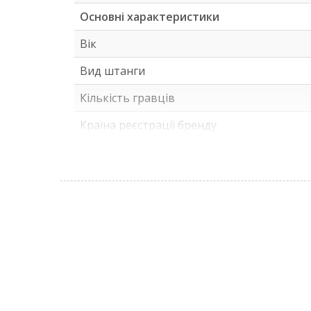
Висота: 82-85-88 см
Основні характеристики
Вік
Вид штанги
Кількість гравців
Країна реєстрації бренду
Країна-виробник товару
Призначення