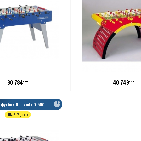
30 784
40 749
грн
грн
 футбол Garlando G-500
Наскрізні
5-7 днів