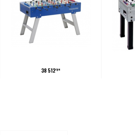
38 512
грн